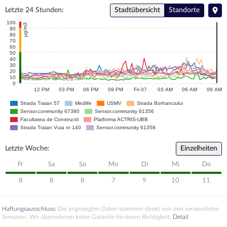
Letzte 24 Stunden:
Stadtübersicht
Standorte
100
μg/m3
90
80
10
70
60
50
40
30
20
10
0
12 PM
03 PM
06 PM
09 PM
Fri 07
03 AM
06 AM
09 AM
Strada Traian 57
Medlife
USMV
Strada Borhanciului
Sensor.community 67380
Sensor.community 61356
Facultatea de Constructii
Platforma ACTRIS-UBB
Strada Traian Vuia nr 140
Sensor.community 61358
Letzte Woche:
Einzelheiten
Fr
Sa
So
Mo
Di
Mi
Do
8
8
8
7
9
10
11
Haftungsausschluss:
Die angezeigten Daten stammen direkt von den verwendeten
Sensoren. Wir übernehmen keine Garantie für deren Richtigkeit.
Detail